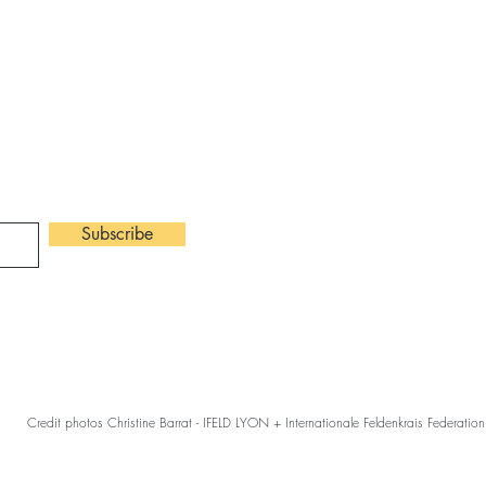
​Contact :
ter
Tel: 06 82 4
claire.chanet
Subscribe
©2026 Claire Ch
Credit photos Christine Barrat - IFELD LYON + Internationale Feldenkrais Federation