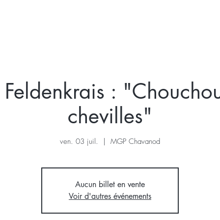
KRAIS
VOIX
STAGE
A VENIR
A PROPOS
r Feldenkrais : "Chouchou
chevilles"
ven. 03 juil.
  |  
MGP Chavanod
Aucun billet en vente
Voir d'autres événements