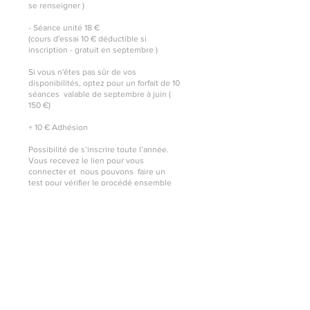
se renseigner )
- Séance unité 18 €
(cours d'essai 10 €
déductible
si
inscription -
gratuit en septembre )
Si vous n'êtes pas sûr de vos
disponibilités, optez pour un forfait de 10
séances valable de septembre à juin (
150 €)
​+ 10 € Adhésion
Possibilité de s’inscrire toute l’année.
​Vous recevez le lien pour vous
connecter et
nous pouvons faire un
test pour vérifier le procédé ensemble
sur simple rdv
téléphonique.
Un calendrier des cours vous sera remis
à votre inscription.
S'inscrire par courrier
ou se pré-inscrire en ligne