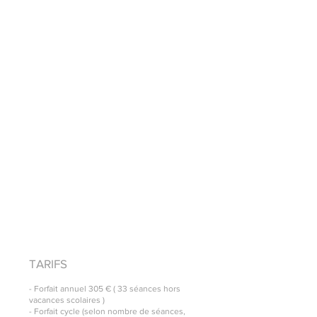
connaître votre condition et vos besoins afin
de vous introduire au mieux dans votre
pratique.
Les groupes sont limités (8-12 personnes) ce
qui permet un programme orienté
selon les
besoins émergeant des participants et des
temps d'échanges ponctuels en fin de
séance.
La méthode Feldenkrais se prête
particulièrement bien à la pratique en ligne
car vous êtes guidés verbalement, dans votre
univers sans modèle à suivre.
TARIFS
- Forfait annuel 305 € ( 33 séances hors
vacances scolaires )
- Forfait cycle (selon nombre de séances,