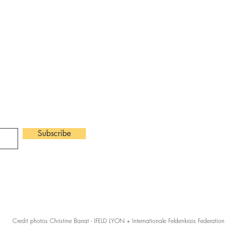
​Contact :
ter
Tel: 06 82 4
claire.chanet
Subscribe
©2026 Claire Ch
Credit photos Christine Barrat - IFELD LYON + Internationale Feldenkrais Federation