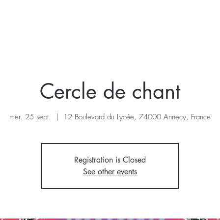
KRAIS
VOIX
STAGE
A VENIR
A PROPOS
Cercle de chant
mer. 25 sept.
  |  
12 Boulevard du Lycée, 74000 Annecy, France
Registration is Closed
See other events