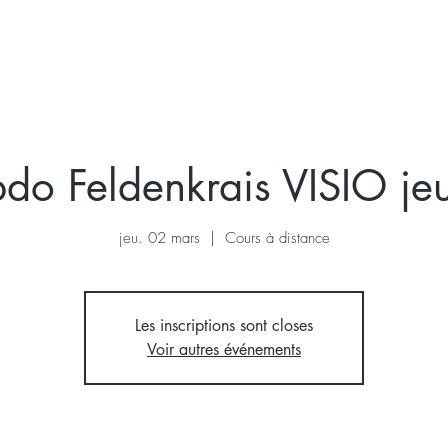
KRAIS
VOIX
STAGE
A VENIR
A PROPOS
do Feldenkrais VISIO j
jeu. 02 mars
  |  
Cours à distance
Les inscriptions sont closes
Voir autres événements