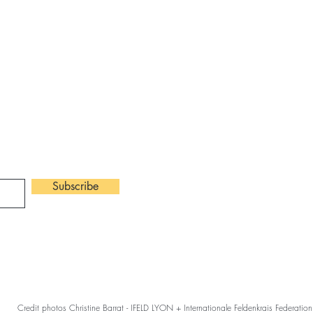
​Contact :
ter
Tel: 06 82 4
claire.chanet
Subscribe
©2026 Claire Ch
Credit photos Christine Barrat - IFELD LYON + Internationale Feldenkrais Federation