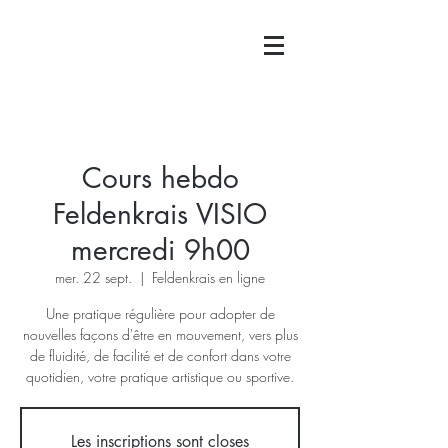
Cours hebdo
Feldenkrais VISIO
mercredi 9h00
mer. 22 sept.
  |  
Feldenkrais en ligne
Une pratique régulière pour adopter de
nouvelles façons d'être en mouvement, vers plus
de fluidité, de facilité et de confort dans votre
quotidien, votre pratique artistique ou sportive.
Les inscriptions sont closes