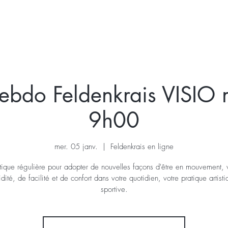
KRAIS
VOIX
STAGE
A VENIR
A PROPOS
ebdo Feldenkrais VISIO 
9h00
mer. 05 janv.
  |  
Feldenkrais en ligne
tique régulière pour adopter de nouvelles façons d'être en mouvement, v
idité, de facilité et de confort dans votre quotidien, votre pratique artist
sportive.