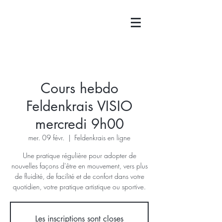
Cours hebdo
Feldenkrais VISIO
mercredi 9h00
mer. 09 févr.
  |  
Feldenkrais en ligne
Une pratique régulière pour adopter de
nouvelles façons d'être en mouvement, vers plus
de fluidité, de facilité et de confort dans votre
quotidien, votre pratique artistique ou sportive.
Les inscriptions sont closes