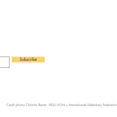
​Contact :
ter
Tel: 06 82 4
claire.chanet
Subscribe
©2026 Claire Ch
Credit photos Christine Barrat - IFELD LYON + Internationale Feldenkrais Federation