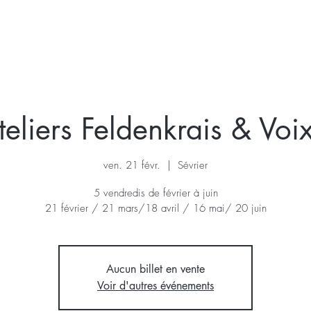
KRAIS
VOIX
STAGE
A VENIR
A PROPOS
teliers Feldenkrais & Voix
ven. 21 févr.
  |  
Sévrier
5 vendredis de février à juin
21 février / 21 mars/18 avril / 16 mai/ 20 juin
Aucun billet en vente
Voir d'autres événements