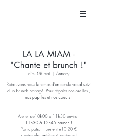
LA LA MIAM -
"Chante et brunch !"
dim. 08 mai
  |  
Annecy
Retrouvons nous le temps d'un cercle vocal suivi
d'un brunch partagé. Pour régaler nos oreilles ,
nos papilles et nos coeurs !
Atelier de10h00 à 11h30 environ
11h30 à 12h45 brunch !
Participation libre entre10-20 €
+ votre plat préférer à partager !