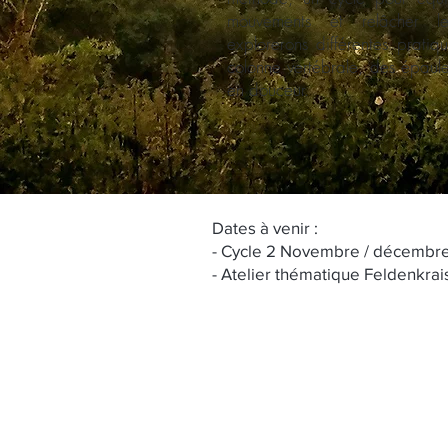
mouvements et relâcher le
explorerons différentes pratiq
colonne vertébrale, des épaule
en douceur.
Dates à venir :
- Cycle 2 Novembre / décembr
- Atelier thématique Feldenkrai
Recevoir la newslet