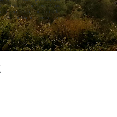
s tensions superflues. Nous
ues autour de la mobilité de la
s et du bassin pour une rentrée
e
s
​Contact :
ter
Tel: 06 82 4