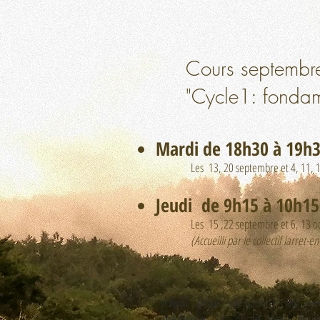
Cours septembre
"Cycle1: fondam
Mardi de 18h30 à 19h
Les 13, 20 septembre et 4, 11, 18 
Jeudi de 9h15 à 10h15
Les 15 ,22 septembre et ​6, 13 oc
(Accueilli par le collectif larret-en
Idéal pour découvrir ou re-
méthode, un cycle pour équili