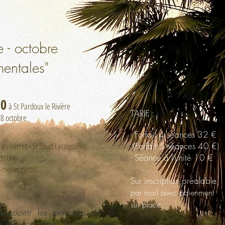
 - octobre
entales"
30
à St Pardoux le Rivière
TARIF :
octobre.​
- Forfait 4 séances 32 €
au Larret - St Saud Lacoussière
(Forfait 5 séances 40 €)
tobre
- Séance à l'unité 10 €
-mouvement)​
Sur inscription préalable,
par mail avec paienment
sur place.
découvrir les principes de la
brer son tonus, globaliser ses