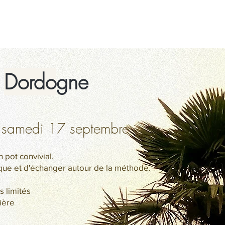
KRAIS
VOIX
STAGE
A VENIR
A PROPOS
n
Dordo
gne
 samedi 17 septembre
n pot convivial.
ique et d'échanger autour de la méthode.
es limités
vière