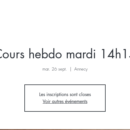
KRAIS
VOIX
STAGE
A VENIR
A PROPOS
ours hebdo mardi 14h
mar. 26 sept.
  |  
Annecy
Les inscriptions sont closes
Voir autres événements