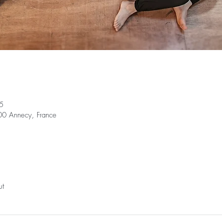
5
00 Annecy, France
ut