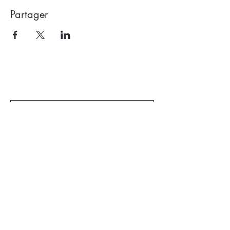
Partager
Recevoir la newsletter
Subscribe
​Contact :
Tel:
06 82 44 12 73