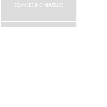
SEANCES INDIVIDUELLES
VOIX & CHANT CREATIF
MODULE
A LA DEMANDE
↪︎ retour haut de page
Recevoir la newsletter